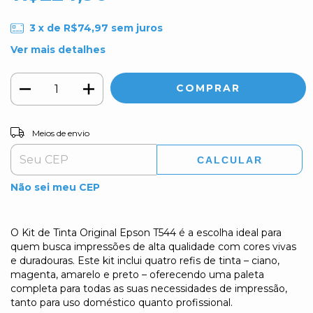
3
x de
R$74,97
sem juros
Ver mais detalhes
Entregas para o CEP:
ALTERAR CEP
Meios de envio
CALCULAR
Não sei meu CEP
O Kit de Tinta Original Epson T544 é a escolha ideal para
quem busca impressões de alta qualidade com cores vivas
e duradouras. Este kit inclui quatro refis de tinta – ciano,
magenta, amarelo e preto – oferecendo uma paleta
completa para todas as suas necessidades de impressão,
tanto para uso doméstico quanto profissional.