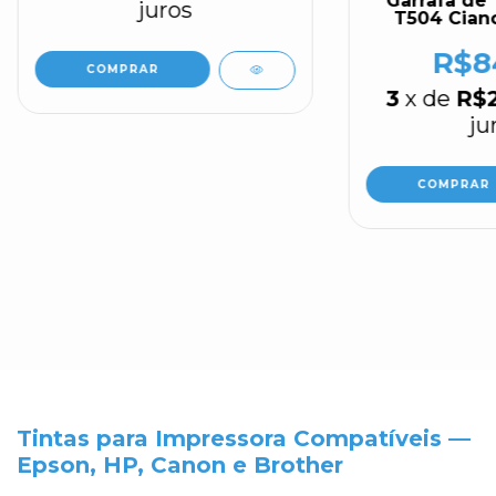
Garrafa de 
juros
T504 Ciano
L4260 L4150
L6
R$8
3
x de
R$
ju
Tintas para Impressora Compatíveis —
Epson, HP, Canon e Brother